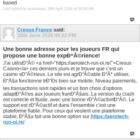
based
Last edited by waimauku; 28th April 2026 at
08:08 AM
.
Cresus France
said:
28th June 2026
09:22 PM
Une bonne adresse pour les joueurs FR qui
propose une bonne expÐ“Â©rience!
J'ai utilisÐ“Â© <a href="https://aerotech-run-oi.re/">Cresus
Casino</a> ces derniers jours et je trouve que c'est un
casino sÐ“Â©rieux. Le site est agrÐ“Â©able Ð“Â* utiliser,
Ð“Â§a fonctionne trÐ“Ðs bien sur mobile. Niveau paiements,
les transactions sont rapides et un bon choix d'options
adaptÐ“Â©es aux joueurs franÐ“Â§ais. La version du crash
est correcte et fluide, avec une bonne rÐ“Â©activitÐ“Â©. Le
support est rÐ“Â©actif et dans l'ensemble c'est une
plateforme fiable. Pour ceux qui veulent une plateforme
stable, Ð“Â§a fait une bonne option sur
https://aerotech-
run-oi.re/