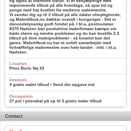
og ligetil at indhente tilbud. Vi er behjælpelige med
imponerende tilbud på alle hverdage, så spar tid og
penge med høj kvalitet fra moderne malermestre.
Vi sender dig op til 3 tilbud på alle måder uforpligtende,
og Malertilbud.nu dækker overalt i kongeriget - Det er
denondelynemig godt fundet på. I bl.a. postnummer
8370 Hadsten kan produktive malerfirmaer kæmpe om
både større og mindre problemer og du kan bestille 2-3
tilbud på dine malerproblemer - så kreativt kan det
gøres. Malertilbud.nu har et solidt samarbejde med
fortræffelige malermestre over hele landet - inkl. i bl.a.
Hadsten.
Location
Prins Buris Vej 33
Interests
3 gratis maler tilbud • Send din opgave ind
Occupation
27 pct i prisrabat på op til 3 gratis maler tilbud
Contact