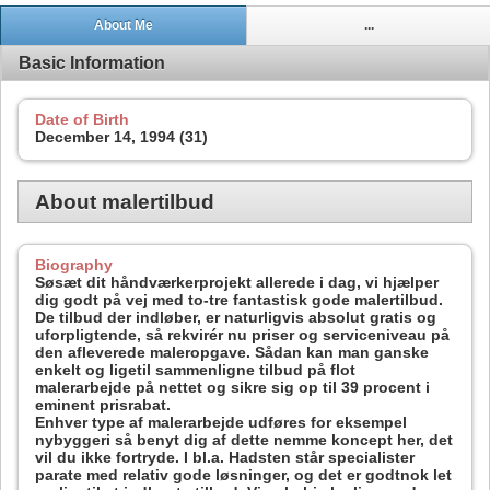
About Me
...
Basic Information
Date of Birth
December 14, 1994 (31)
About malertilbud
Biography
Søsæt dit håndværkerprojekt allerede i dag, vi hjælper
dig godt på vej med to-tre fantastisk gode malertilbud.
De tilbud der indløber, er naturligvis absolut gratis og
uforpligtende, så rekvirér nu priser og serviceniveau på
den afleverede maleropgave. Sådan kan man ganske
enkelt og ligetil sammenligne tilbud på flot
malerarbejde på nettet og sikre sig op til 39 procent i
eminent prisrabat.
Enhver type af malerarbejde udføres for eksempel
nybyggeri så benyt dig af dette nemme koncept her, det
vil du ikke fortryde. I bl.a. Hadsten står specialister
parate med relativ gode løsninger, og det er godtnok let